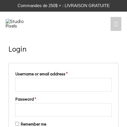
Commandes de 250$ + : LIVRAISON GRATUITE
Men
prin
Login
Username or email address
*
Password
*
Remember me