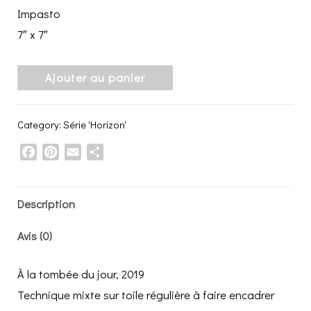
Impasto
7″ x 7″
Ajouter au panier
Category:
Série 'Horizon'
Facebook
Pinterest
Email
Share
Description
Avis (0)
À la tombée du jour, 2019
Technique mixte sur toile régulière à faire encadrer