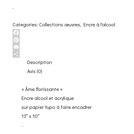
.
Categories:
Collections œuvres
,
Encre à l'alcool
Facebook
Pinterest
Email
Share
Description
Avis (0)
« Âme florissante »
Encre alcool et acrylique
sur papier Yupo à faire encadrer
13″ x 10″
.