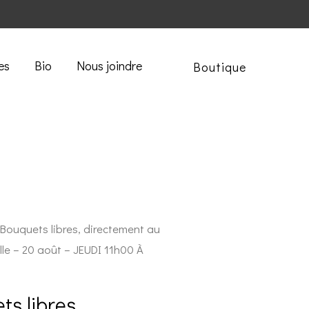
es
Bio
Nous joindre
Boutique
 Bouquets libres, directement au
lle – 20 août – JEUDI 11h00 À
ts libres,