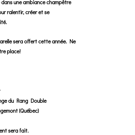
e dans une ambiance champêtre
ur ralentir, créer et se
ité.
uarelle sera offert cette année.
Ne
tre place!
r
ange du Rang Double
gemont (Québec)
nt sera fait.