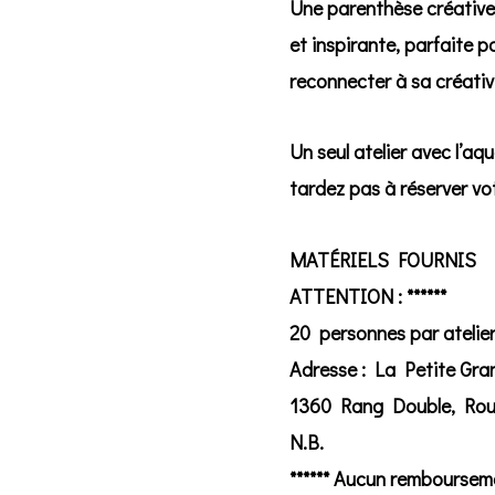
Une parenthèse créativ
et inspirante, parfaite po
reconnecter à sa créativ
Un seul atelier avec l’aq
tardez pas à réserver vo
MATÉRIELS FOURNIS
ATTENTION : ******
20 personnes par atelie
Adresse :
La Petite Gr
1360 Rang Double, Rou
N.B.
****** Aucun rembourseme