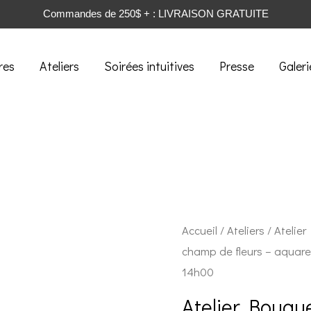
Commandes de 250$ + : LIVRAISON GRATUITE
res
Ateliers
Soirées intuitives
Presse
Galeri
Accueil
/
Ateliers
/ Atelier
champ de fleurs – aquare
14h00
Atelier Bouque