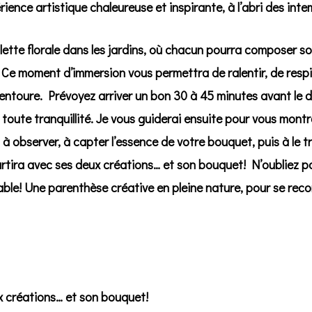
ience artistique chaleureuse et inspirante, à l’abri des inte
20
août
tte florale dans les jardins, où chacun pourra composer so
-
 Ce moment d’immersion vous permettra de ralentir, de respir
JEUDI
entoure. Prévoyez arriver un bon 30 à 45 minutes avant le dé
11h00
 toute tranquillité. Je vous guiderai ensuite pour vous mont
À
à observer, à capter l’essence de votre bouquet, puis à le 
14h00
partira avec ses deux créations… et son bouquet! N’oubliez 
quantity
able! Une parenthèse créative en pleine nature, pour se recon
x créations… et son bouquet!