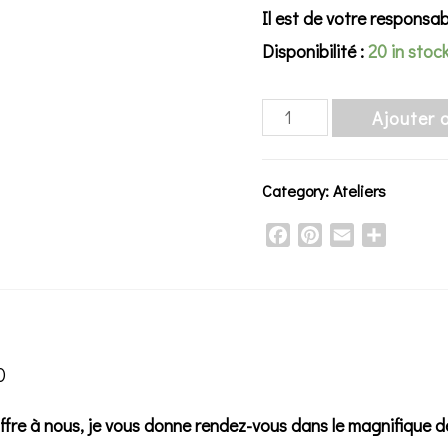
Il est de votre responsab
Disponibilité :
20 in stoc
Atelier
Ajouter 
Bouquets
libres,
Category:
Ateliers
directement
Facebook
Pinterest
Email
Share
au
champ
de
fleurs
0
-
aquarelle
offre à nous, je vous donne rendez-vous dans le magnifique
-