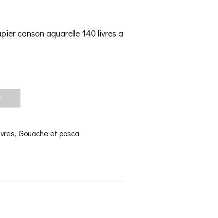
ier canson aquarelle 140 livres a
r
uvres
,
Gouache et posca