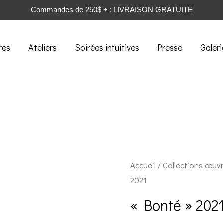
Commandes de 250$ + : LIVRAISON GRATUITE
res
Ateliers
Soirées intuitives
Presse
Galeri
Accueil
/
Collections œuv
2021
« Bonté » 202