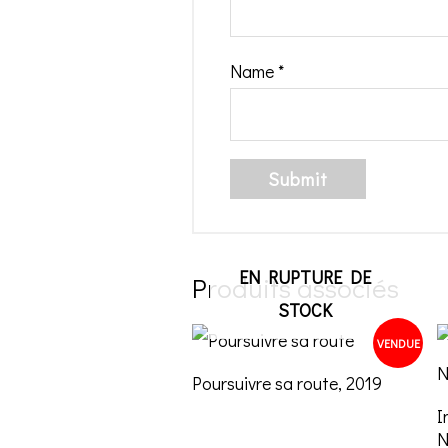
Name
*
EN RUPTURE DE
Produits associés
STOCK
VENDUE
Poursuivre sa route, 2019
I
N