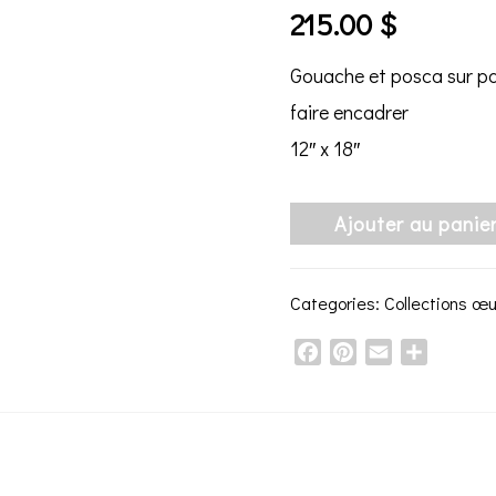
215.00
$
Gouache et posca sur pap
faire encadrer
12″ x 18″
Ajouter au panie
Categories:
Collections œ
Facebook
Pinterest
Email
Share