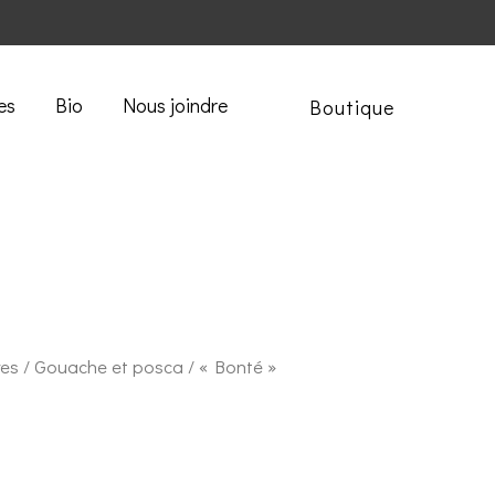
es
Bio
Nous joindre
Boutique
res
/
Gouache et posca
/ « Bonté »
1