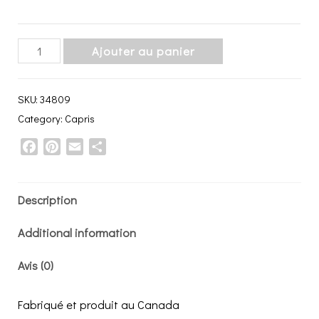
Capri
Ajouter au panier
|
Dans
SKU:
34809
une
Category:
Capris
bulle
Facebook
Pinterest
Email
Share
quantity
Description
Additional information
Avis (0)
Fabriqué et produit au Canada