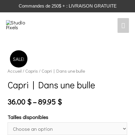
Commandes de 250$ + : LIVRAISON GRATUITE
Men
prin
SALE!
Accueil
/
Capris
/ Capri | Dans une bulle
Capri | Dans une bulle
36.00
$
–
89.95
$
Tailles disponibles