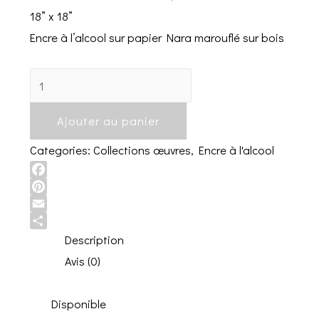
18” x 18”
Encre à l’alcool sur papier Nara marouflé sur bois
“Cultiver
son
Ajouter au panier
bonheur”
No
Categories:
Collections œuvres
,
Encre à l'alcool
1,
2023
Facebook
Pinterest
quantity
Email
Share
Description
Avis (0)
Disponible