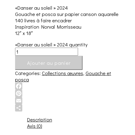
«Danser au soleil » 2024
Gouache et posca sur papier canson aquarelle
140 livres à faire encadrer
Inspiration Norval Morrisseau
12″ x 18″
«Danser au soleil » 2024 quantity
Ajouter au panier
Categories:
Collections œuvres
,
Gouache et
posca
Facebook
Pinterest
Email
Share
Description
Avis (0)