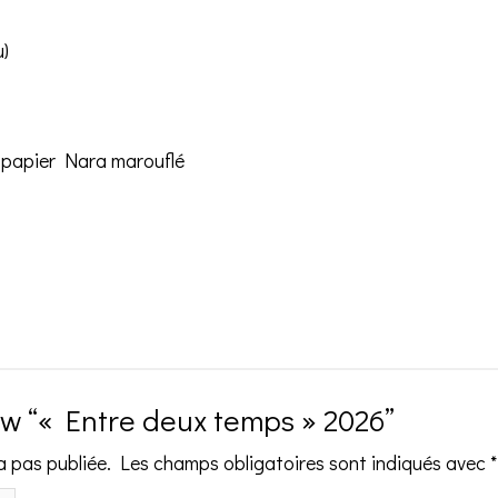
u)
ur papier Nara marouflé
iew “« Entre deux temps » 2026”
a pas publiée.
Les champs obligatoires sont indiqués avec
*