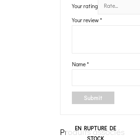
Your rating
Your review
*
Name
*
EN RUPTURE DE
Produits associés
STOCK