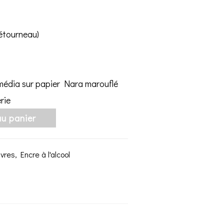
Létourneau)
e média sur papier Nara marouflé
rie
au panier
uvres
,
Encre à l'alcool