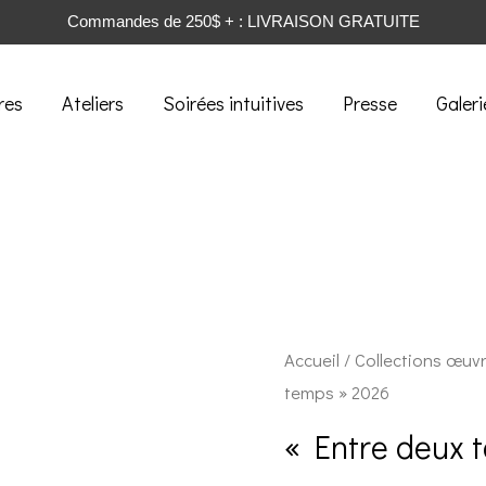
Commandes de 250$ + : LIVRAISON GRATUITE
res
Ateliers
Soirées intuitives
Presse
Galeri
Accueil
/
Collections œuv
temps » 2026
« Entre deux 