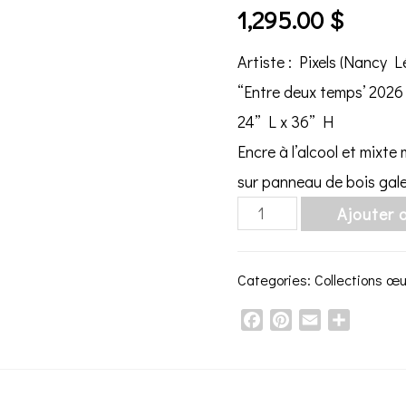
1,295.00
$
Artiste : Pixels (Nancy 
“Entre deux temps’ 2026
24” L x 36” H
Encre à l’alcool et mixt
sur panneau de bois gale
"Entre
Ajouter 
deux
temps"
Categories:
Collections œ
2026
Facebook
Pinterest
Email
Share
quantity