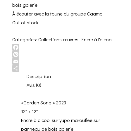
bois galerie
À écouter avec la toune du groupe Caamp
Out of stock
Categories:
Collections œuvres
,
Encre à l'alcool
Facebook
Pinterest
Email
Share
Description
Avis (0)
«Garden Song » 2023
12″ x 12″
Encre à alcool sur yupo marouflée sur
panneau de bois galerie