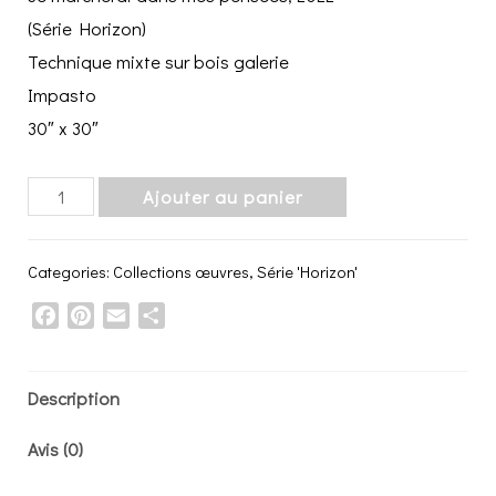
(Série Horizon)
Technique mixte sur bois galerie
Impasto
30″ x 30″
Je
Ajouter au panier
marcherai
dans
Categories:
Collections œuvres
,
Série 'Horizon'
mes
Facebook
Pinterest
Email
Share
pensées,
2022
quantity
Description
Avis (0)