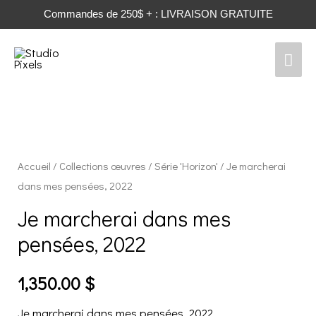
Commandes de 250$ + : LIVRAISON GRATUITE
Men
prin
Accueil
/
Collections œuvres
/
Série 'Horizon'
/ Je marcherai
dans mes pensées, 2022
Je marcherai dans mes
pensées, 2022
1,350.00
$
Je marcherai dans mes pensées, 2022