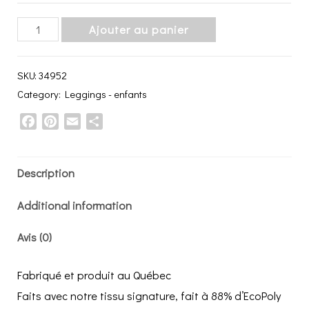
Leggings
Ajouter au panier
pour
enfant
SKU:
34952
'Affirmer'
Category:
Leggings - enfants
quantity
Facebook
Pinterest
Email
Share
Description
Additional information
Avis (0)
Fabriqué et produit au Québec
Faits avec notre tissu signature, fait à 88% d’EcoPoly