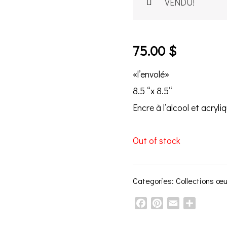
VENDU!
75.00
$
«l’envolé»
8.5 “x 8.5“
Encre à l’alcool et acryli
Out of stock
Categories:
Collections œ
Facebook
Pinterest
Email
Share