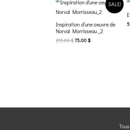
SALE!
E
Inspiration d’une oeuvre de
5
Norval Morrisseau _2
215.00
$
75.00
$
Tous