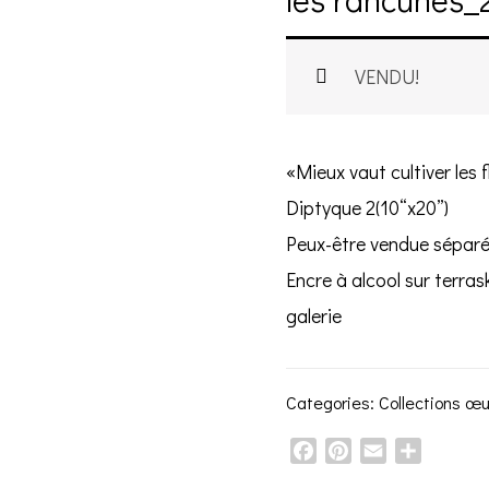
VENDU!
«Mieux vaut cultiver les 
Diptyque 2(10“x20”)
Peux-être vendue sépar
Encre à alcool sur terras
galerie
Categories:
Collections œ
Facebook
Pinterest
Email
Share