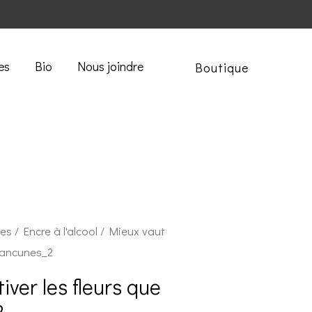
es
Bio
Nous joindre
Boutique
res
/
Encre à l'alcool
/ Mieux vaut
s rancunes_2
iver les fleurs que
2