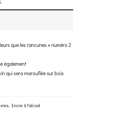
fleurs que les rancunes » numéro 2
ée également
kin qui sera marouflée sur bois
uvres
,
Encre à l'alcool