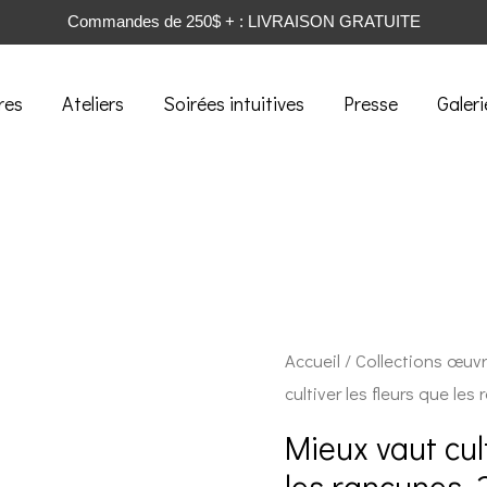
Commandes de 250$ + : LIVRAISON GRATUITE
res
Ateliers
Soirées intuitives
Presse
Galeri
Accueil
/
Collections œuv
cultiver les fleurs que le
Mieux vaut cult
les rancunes_