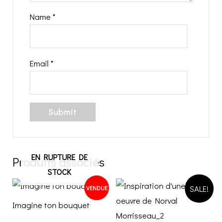
Name
*
Email
*
EN RUPTURE DE
Produits associés
STOCK
SALE!
VENDUE
Imagine ton bouquet