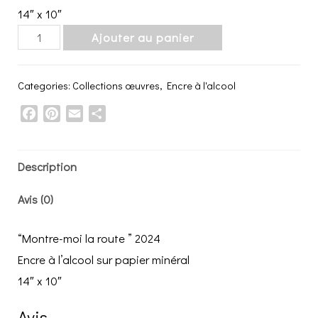
14″ x 10″
“Montre-
Ajouter au panier
moi
la
Categories:
Collections œuvres
,
Encre à l'alcool
route
Facebook
Pinterest
Email
Share
”
2024
quantity
Description
Avis (0)
“Montre-moi la route ” 2024
Encre à l’alcool sur papier minéral
14″ x 10″
Avis