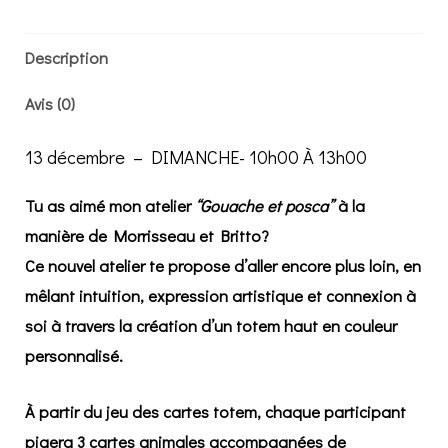
-
gouache
Description
et
Avis (0)
poscas
-
13 décembre – DIMANCHE- 10h00 À 13h00
13
décembre
Tu as aimé mon atelier
“Gouache et posca”
à la
-
manière de Morrisseau et Britto?
DIMANCHE-
Ce nouvel atelier te propose d’aller encore plus loin, en
10h00
mêlant
intuition
,
expression artistique
et
connexion à
À
soi
à travers la création d’un totem haut en couleur
13h00
personnalisé.
quantity
À partir du
jeu des cartes totem
, chaque participant
pigera
3 cartes animales
accompagnées de