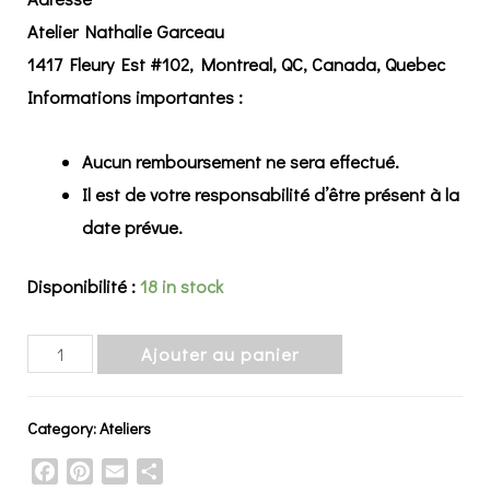
Atelier Nathalie Garceau
1417 Fleury Est #102, Montreal, QC, Canada, Quebec
Informations importantes :
Aucun remboursement ne sera effectué.
Il est de votre responsabilité d’être présent à la
date prévue.
Disponibilité :
18 in stock
MONTRÉAL
Ajouter au panier
Viens
créer
Category:
Ateliers
ton
Facebook
Pinterest
Email
Share
totem