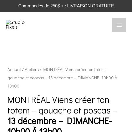
Commandes de 250$ + : LIVRAISON GRATUITE
Men
princ
Accueil
/
Ateliers
/ MONTRÉAL Viens créer ton totem –
gouache et poscas – 13 décembre – DIMANCHE- 10h00 À
13h00
MONTRÉAL Viens créer ton
totem – gouache et poscas –
13 décembre
– DIMANCHE-
10h00 À 13h00