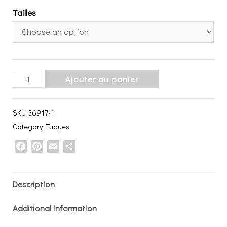
Tailles
Ne
Ajouter au panier
sais
plus
SKU:
36917-1
ou
Category:
Tuques
donner
Facebook
Pinterest
Email
Share
de
la
tête
Description
quantity
Additional information