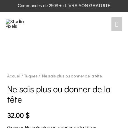
Commandes de 250$ + : LIVRAISON GRATUITE
Men
prin
Accueil
/
Tuques
/ Ne sais plus ou donner de la tête
Ne sais plus ou donner de la
tête
32.00
$
Œuvre « Ne sais plus ou donner de la tête»