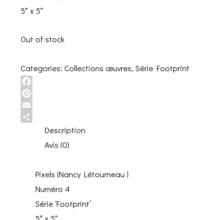
5″ x 5″
Out of stock
Categories:
Collections œuvres
,
Série Footprint
Facebook
Pinterest
Email
Share
Description
Avis (0)
Pixels (Nancy Létourneau )
Numéro 4
Série ‘Footprint’
5″ x 5″