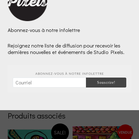
Categories:
Collections œuvres
,
Encre à l'alcool
Facebook
Pinterest
Email
Share
Abonnez-vous à notre infolettre
Description
Rejoignez notre liste de diffusion pour recevoir les
Avis (0)
dernières nouvelles et événements de Studio Pixels.
«Refuge»
ABONNEZ-VOUS À NOTRE INFOLETTRE
26 “x 18″
Encre à l’alcool et acrylique
sur panneau de bois profil
Produits associés
SALE!
VENDUE