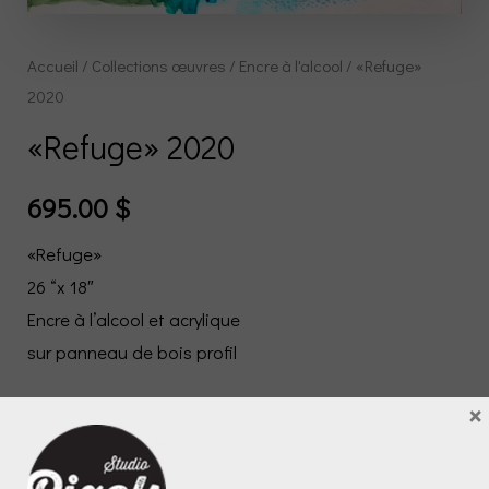
Accueil
/
Collections œuvres
/
Encre à l'alcool
/ «Refuge»
2020
«Refuge» 2020
695.00
$
«Refuge»
26 “x 18″
Encre à l’alcool et acrylique
sur panneau de bois profil
×
«Refuge»
Ajouter au panier
2020
quantity