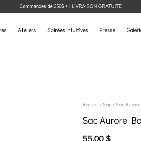
Commandes de 250$ + : LIVRAISON GRATUITE
res
Ateliers
Soirées intuitives
Presse
Galeri
Accueil
/
Sac
/ Sac Aurore
Sac Aurore Bo
55.00
$