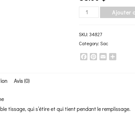
Sac
Ajouter 
Aurore
Boréal
SKU:
34827
quantity
Category:
Sac
Facebook
Pinterest
Email
Share
tion
Avis (0)
ne
e tissage, qui s’étire et qui tient pendant le remplissage.