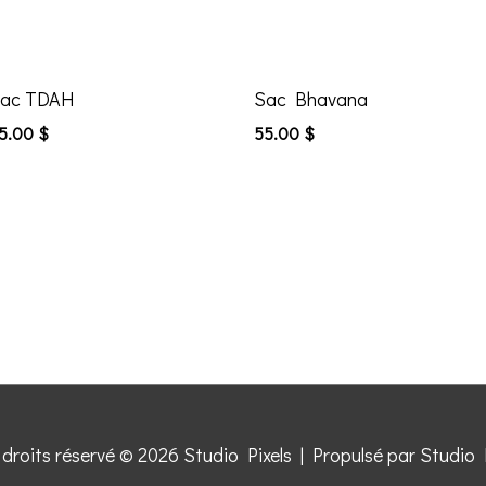
ac TDAH
Sac Bhavana
5.00
$
55.00
$
 droits réservé © 2026
Studio Pixels
| Propulsé par
Studio 