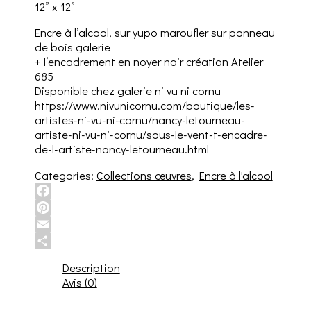
12” x 12”
Encre à l’alcool, sur yupo maroufler sur panneau
de bois galerie
+ l’encadrement en noyer noir création Atelier
685
Disponible chez galerie ni vu ni cornu
https://www.nivunicornu.com/boutique/les-
artistes-ni-vu-ni-cornu/nancy-letourneau-
artiste-ni-vu-ni-cornu/sous-le-vent-t-encadre-
de-l-artiste-nancy-letourneau.html
Categories:
Collections œuvres
,
Encre à l'alcool
Facebook
Pinterest
Email
Share
Description
Avis (0)