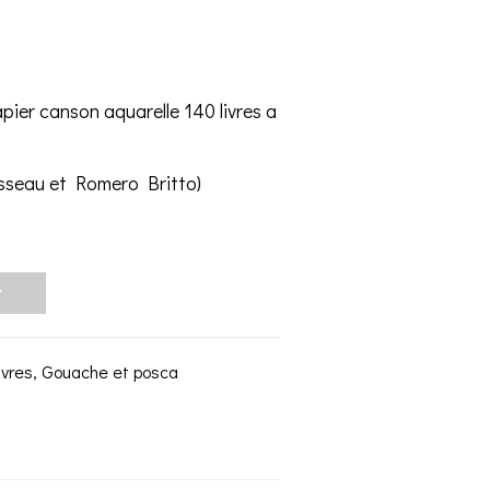
ier canson aquarelle 140 livres a
isseau et Romero Britto)
r
uvres
,
Gouache et posca