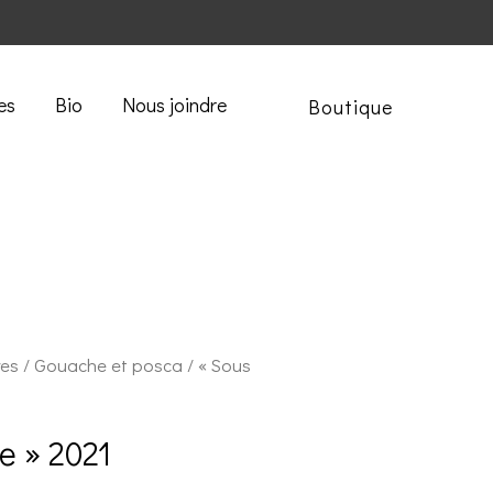
es
Bio
Nous joindre
Boutique
res
/
Gouache et posca
/ « Sous
e » 2021