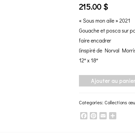
215.00
$
« Sous mon aile » 2021
Gouache et posca sur pap
faire encadrer
(inspiré de Norval Morr
12″ x 18″
Ajouter au panie
Categories:
Collections œ
Facebook
Pinterest
Email
Share