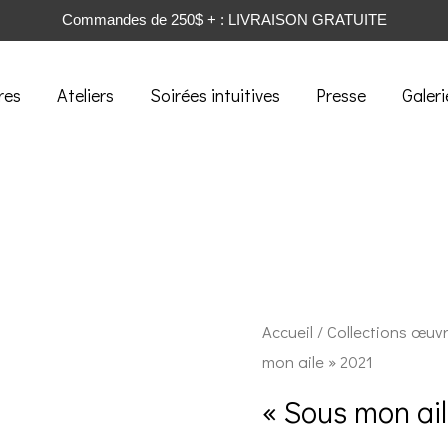
Commandes de 250$ + : LIVRAISON GRATUITE
res
Ateliers
Soirées intuitives
Presse
Galeri
Accueil
/
Collections œuv
mon aile » 2021
« Sous mon ail