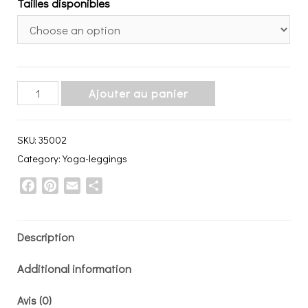
Tailles disponibles
YOGA-
Ajouter au panier
leggings
"Aurore
SKU:
35002
Boréal"
Category:
Yoga-leggings
série
Facebook
Pinterest
Email
Share
'Footprint'
quantity
Description
Additional information
Avis (0)