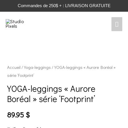
Commandes de 250$ + : LIVRAISON GRATUITE
Men
prin
Accueil
/
Yoga-leggings
/ YOGA-leggings « Aurore Boréal »
série ‘Footprint’
YOGA-leggings « Aurore
Boréal » série ‘Footprint’
89.95
$