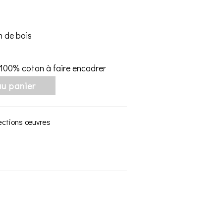
n de bois
 100% coton à faire encadrer
au panier
lections œuvres