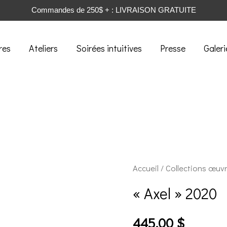
Commandes de 250$ + : LIVRAISON GRATUITE
res
Ateliers
Soirées intuitives
Presse
Galeri
Accueil
/
Collections œuv
« Axel » 2020
445.00
$