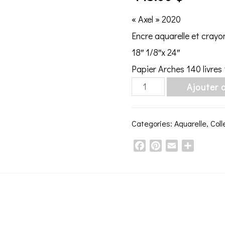
« Axel » 2020
Encre aquarelle et crayo
18″ 1/8″x 24″
Papier Arches 140 livres
"Axel"
Ajouter 
2020
quantity
Categories:
Aquarelle
,
Col
Facebook
Pinterest
Email
Share