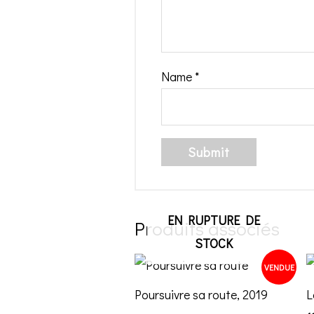
Name
*
EN RUPTURE DE
Produits associés
STOCK
VENDUE
Poursuivre sa route, 2019
L