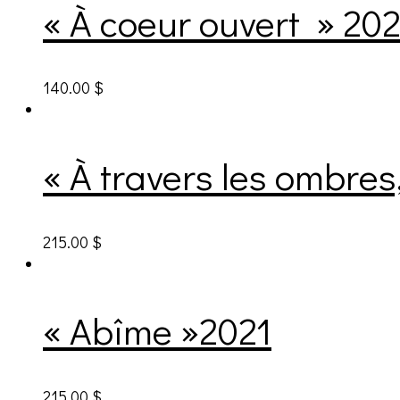
« À coeur ouvert » 20
140.00
$
« À travers les ombres
215.00
$
« Abîme »2021
215.00
$