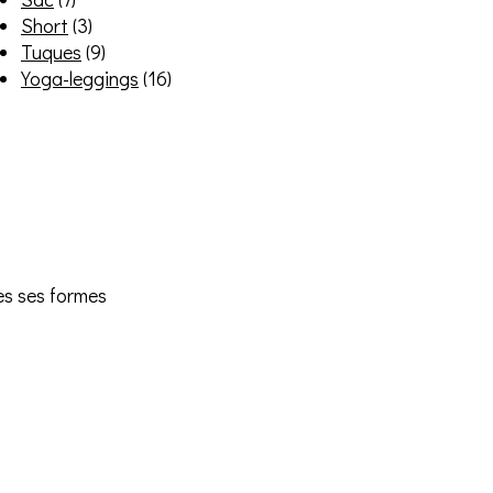
Short
(3)
Tuques
(9)
Yoga-leggings
(16)
tes ses formes