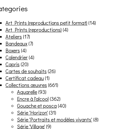
ategories
Art Prints (reproductions petit format)
(14)
Art Prints (reproductions)
(4)
Ateliers
(17)
Bandeaux
(7)
Boxers
(4)
Calendrier
(4)
Capris
(20)
Cartes de souhaits
(26)
Certificat cadeau
(1)
Collections œuvres
(661)
Aquarelle
(93)
Encre à l'alcool
(362)
Gouache et posca
(40)
Série 'Horizon'
(31)
Série 'Portraits et modèles vivants'
(8)
Série 'Village'
(9)