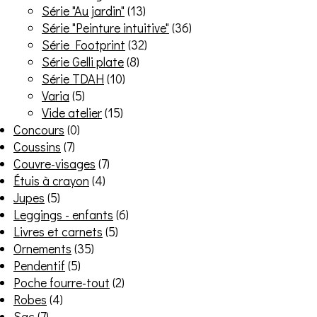
Série "Au jardin"
(13)
Série "Peinture intuitive"
(36)
Série Footprint
(32)
Série Gelli plate
(8)
Série TDAH
(10)
Varia
(5)
Vide atelier
(15)
Concours
(0)
Coussins
(7)
Couvre-visages
(7)
Étuis à crayon
(4)
Jupes
(5)
Leggings - enfants
(6)
Livres et carnets
(5)
Ornements
(35)
Pendentif
(5)
Poche fourre-tout
(2)
Robes
(4)
Sac
(7)