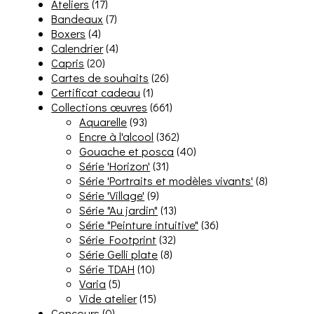
Ateliers
(17)
Bandeaux
(7)
Boxers
(4)
Calendrier
(4)
Capris
(20)
Cartes de souhaits
(26)
Certificat cadeau
(1)
Collections œuvres
(661)
Aquarelle
(93)
Encre à l'alcool
(362)
Gouache et posca
(40)
Série 'Horizon'
(31)
Série 'Portraits et modèles vivants'
(8)
Série 'Village'
(9)
Série "Au jardin"
(13)
Série "Peinture intuitive"
(36)
Série Footprint
(32)
Série Gelli plate
(8)
Série TDAH
(10)
Varia
(5)
Vide atelier
(15)
Concours
(0)