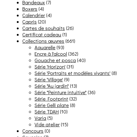
Bandeaux
(7)
Boxers
(4)
Calendrier
(4)
Capris
(20)
Cartes de souhaits
(26)
Certificat cadeau
(1)
Collections œuvres
(661)
Aquarelle
(93)
Encre à l'alcool
(362)
Gouache et posca
(40)
Série 'Horizon'
(31)
Série 'Portraits et modèles vivants'
(8)
Série 'Village'
(9)
Série "Au jardin"
(13)
Série "Peinture intuitive"
(36)
Série Footprint
(32)
Série Gelli plate
(8)
Série TDAH
(10)
Varia
(5)
Vide atelier
(15)
Concours
(0)