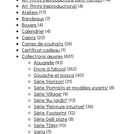
Art Prints (reproductions)
(4)
Ateliers
(17)
Bandeaux
(7)
Boxers
(4)
Calendrier
(4)
Capris
(20)
Cartes de souhaits
(26)
Certificat cadeau
(1)
Collections œuvres
(661)
Aquarelle
(93)
Encre à l'alcool
(362)
Gouache et posca
(40)
Série 'Horizon'
(31)
Série 'Portraits et modèles vivants'
(8)
Série 'Village'
(9)
Série "Au jardin"
(13)
Série "Peinture intuitive"
(36)
Série Footprint
(32)
Série Gelli plate
(8)
Série TDAH
(10)
Varia
(5)