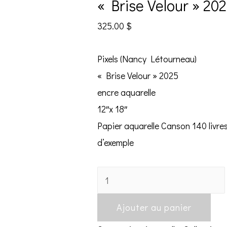
« Brise Velour » 20
325.00
$
Pixels (Nancy Létourneau)
« Brise Velour » 2025
encre aquarelle
12″x 18″
Papier aquarelle Canson 140 livre
d’exemple
"Brise
Velour"
Ajouter au panier
2025
quantity