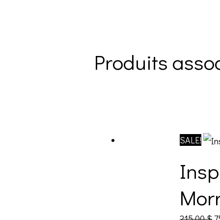
Produits asso
SALE!
Insp
Morr
215.00
$
7