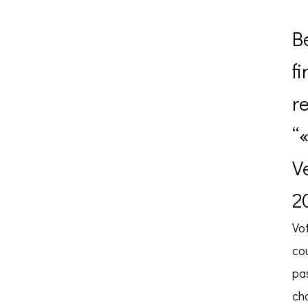
B
fi
r
“
V
2
Vo
cou
pas
ch