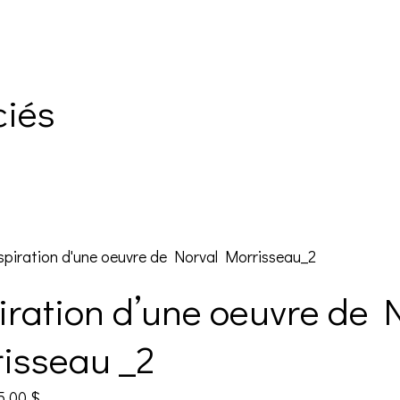
ciés
iration d’une oeuvre de 
isseau _2
5.00
$