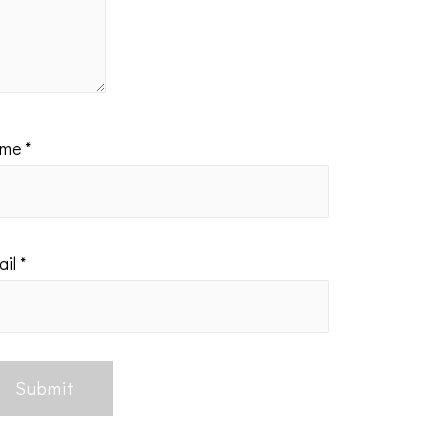
ame
*
ail
*