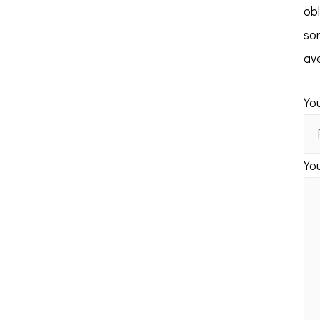
obl
so
av
You
Yo