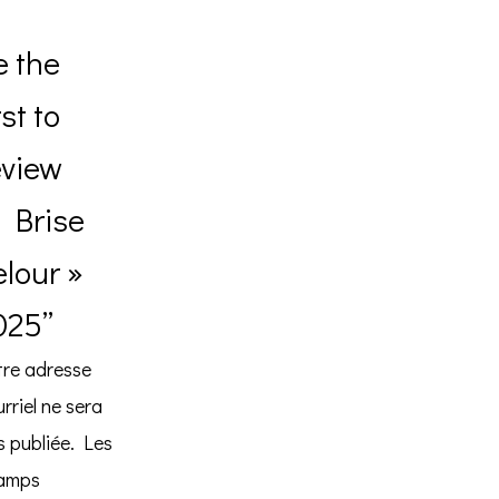
e the
rst to
eview
« Brise
elour »
025”
tre adresse
rriel ne sera
 publiée.
Les
amps