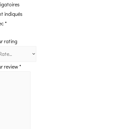
igatoires
nt indiqués
ec
*
r rating
ur review
*