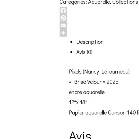
Categories:
Aquarelle
,
Collection
Facebook
Pinterest
Email
Share
Description
Avis (0)
Pixels (Nancy Létourneau)
« Brise Velour » 2025
encre aquarelle
12″x 18″
Papier aquarelle Canson 140 l
Avis