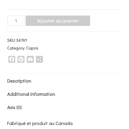
Capri
Ajouter au panier
|
Pour
SKU:
34761
un
Category:
Capris
moment
Facebook
Pinterest
Email
Share
quantity
Description
Additional information
Avis (0)
Fabriqué et produit au Canada