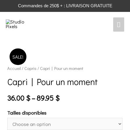
Commandes de 250$ + : LIVRAISON GRATUITE
Men
prin
SALE!
Accueil
/
Capris
/ Capri | Pour un moment
Capri | Pour un moment
36.00
$
–
89.95
$
Tailles disponibles