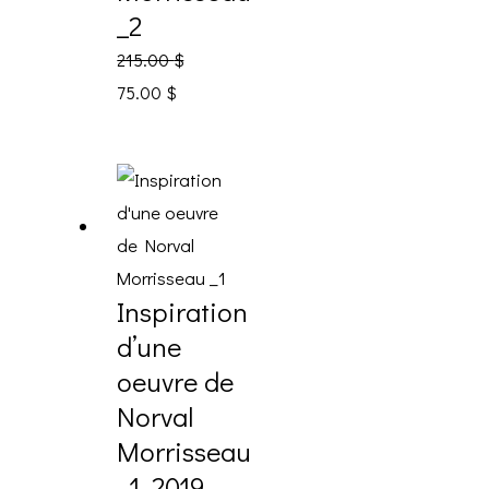
_2
215.00
$
75.00
$
Inspiration
d’une
oeuvre de
Norval
Morrisseau
_1_2019