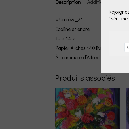
Description
Additional informa
Rejoignez
événemen
« Un rêve_2″
Ecoline et encre
10″x 14 »
Papier Arches 140 livres 100% cot
À la manière d’Alfred Pellan «les b
Produits associés