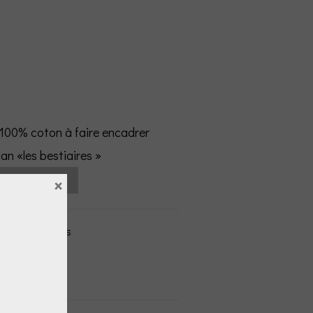
 100% coton à faire encadrer
lan «les bestiaires »
au panier
×
lections œuvres