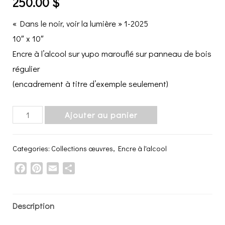
250.00
$
« Dans le noir, voir la lumière » 1-2025
10″ x 10″
Encre à l’alcool sur yupo marouflé sur panneau de bois
régulier
(encadrement à titre d’exemple seulement)
"Dans
Ajouter au panier
le
noir,
Categories:
Collections œuvres
,
Encre à l'alcool
voir
Facebook
Pinterest
Email
Share
la
lumière"
1-
Description
2025