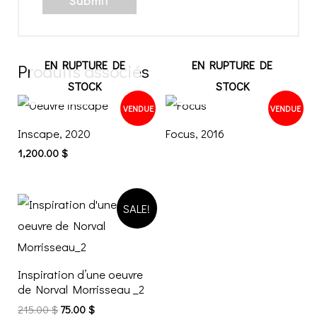
EN RUPTURE DE
EN RUPTURE DE
Produits associés
STOCK
STOCK
VENDUE
VENDUE
Inscape, 2020
Focus, 2016
1,200.00
$
SALE!
Inspiration d’une oeuvre
de Norval Morrisseau _2
215.00
$
75.00
$