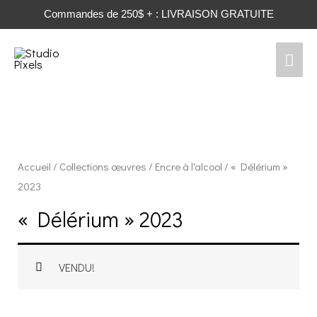
Commandes de 250$ + : LIVRAISON GRATUITE
Men
prin
Accueil
/
Collections œuvres
/
Encre à l'alcool
/ « Délérium »
2023
« Délérium » 2023
VENDU!