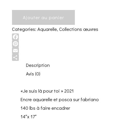
Ajouter au panier
Categories:
Aquarelle
,
Collections œuvres
Facebook
Pinterest
Email
Share
Description
Avis (0)
«Je suis là pour toi » 2021
Encre aquarelle et posca sur fabriano
140 lbs à faire encadrer
14″x 17″