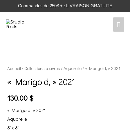
Commandes de 250$ + : LIVRAISON GRATUITE
Men
prin
Accueil
/
Collections œuvres
/
Aquarelle
/ « Marigold, » 2021
« Marigold, » 2021
130.00
$
« Marigold, » 2021
Aquarelle
8″x 8″