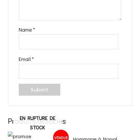
Name
*
Email
*
EN RUPTURE DE
Produits associés
STOCK
VENDUE
Hommage à Norval