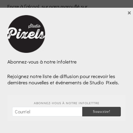
Encre à l’alcool, sur nara marouflé sur
×
panneau de bois galerie
Murmure
Ajouter au panier
d’un
rêve,
Categories:
Collections œuvres
,
Encre à l'alcool
2024
Abonnez-vous à notre infolettre
Facebook
Pinterest
Email
Share
quantity
Rejoignez notre liste de diffusion pour recevoir les
dernières nouvelles et événements de Studio Pixels.
Description
Avis (0)
ABONNEZ-VOUS À NOTRE INFOLETTRE
Artiste : Pixels
(Nancy Létourneau)