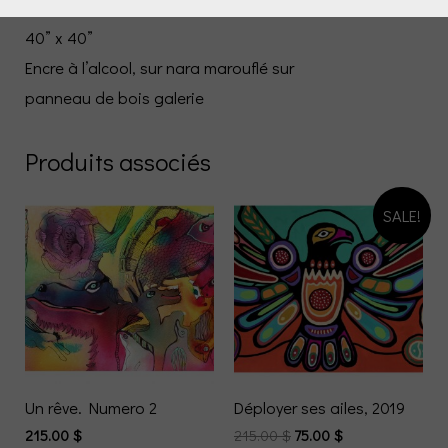
Murmure d’un rêve, 2024
40” x 40”
Encre à l’alcool, sur nara marouflé sur
panneau de bois galerie
Produits associés
SALE!
Un rêve. Numero 2
Déployer ses ailes, 2019
215.00
$
215.00
$
75.00
$