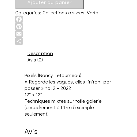
Ajouter au panier
Categories:
Collections œuvres
,
Varia
Facebook
Pinterest
Email
Share
Description
Avis (0)
Pixels (Nancy Létourneau)
« Regarde les vagues, elles finiront par
passer » no. 2 – 2022
12″ x 12″
Techniques mixtes sur toile galerie
(encadrement à titre d’exemple
seulement)
Avis