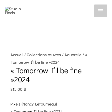
Men
princ
Accueil
/
Collections œuvres
/
Aquarelle
/ «
Tomorrow I’ll be fine »2024
« Tomorrow I’ll be fine
»2024
215.00
$
Pixels (Nancy Létourneau)
« Tomorrow I’ll be fine »2024