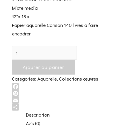
Mixte media
12″x 18 »
Papier aquarelle Canson 140 livres à faire
encadrer
«
Tomorrow
Ajouter au panier
I'll
be
Categories:
Aquarelle
,
Collections œuvres
fine
»2024
Facebook
Pinterest
quantity
Email
Share
Description
Avis (0)