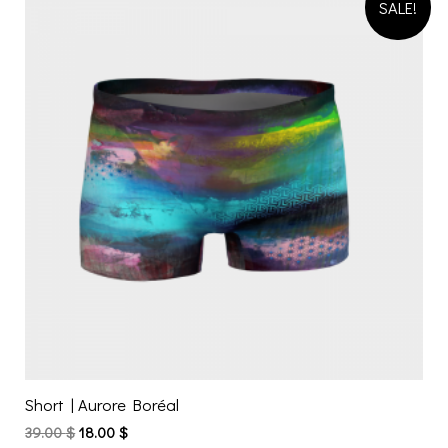
SALE!
Short | Aurore Boréal
39.00
$
18.00
$