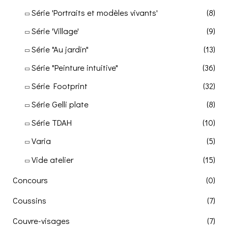
Série 'Portraits et modèles vivants'
(8)
Série 'Village'
(9)
Série "Au jardin"
(13)
Série "Peinture intuitive"
(36)
Série Footprint
(32)
Série Gelli plate
(8)
Série TDAH
(10)
Varia
(5)
Vide atelier
(15)
Concours
(0)
Coussins
(7)
Couvre-visages
(7)