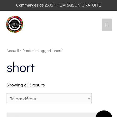
Commandes de 250$ + : LIVRAISON GRATUITE
Men
prin
Accueil
/ Products tagged “short”
short
Showing all 3 results