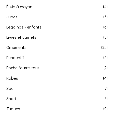
Étuis à crayon
(4)
Jupes
(5)
Leggings - enfants
(6)
Livres et carnets
(5)
Ornements
(35)
Pendentif
(5)
Poche fourre-tout
(2)
Robes
(4)
Sac
(7)
Short
(3)
Tuques
(9)