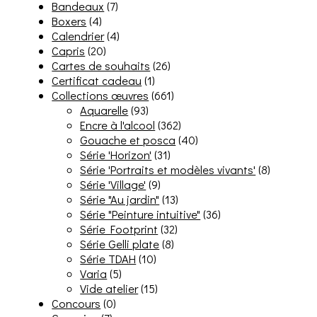
Bandeaux
(7)
Boxers
(4)
Calendrier
(4)
Capris
(20)
Cartes de souhaits
(26)
Certificat cadeau
(1)
Collections œuvres
(661)
Aquarelle
(93)
Encre à l'alcool
(362)
Gouache et posca
(40)
Série 'Horizon'
(31)
Série 'Portraits et modèles vivants'
(8)
Série 'Village'
(9)
Série "Au jardin"
(13)
Série "Peinture intuitive"
(36)
Série Footprint
(32)
Série Gelli plate
(8)
Série TDAH
(10)
Varia
(5)
Vide atelier
(15)
Concours
(0)